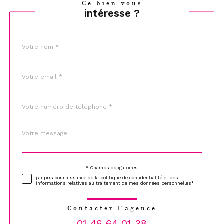
Ce bien vous
intéresse ?
Nom
Fieldset
*
par
défaut
email
*
Téléphone
*
Message
Fieldset
*
par
défaut
* Champs obligatoires
Validation
j'ai pris connaissance de la politique de confidentialité et des
informations relatives au traitement de mes données personnelles*
Contacter l'agence
01 46 64 01 38