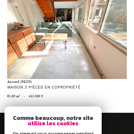
voir le bien
Arcueil (94110)
MAISON 3 PIÈCES EN COPROPRIÉTÉ
81,69 m²
-
415 000 €
Comme beaucoup, notre site
Se
utilise les cookies
connecter
On aimerait vous accompagner pendant