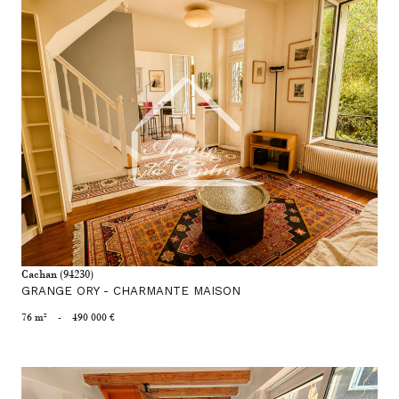
voir le bien
Cachan (94230)
GRANGE ORY - CHARMANTE MAISON
76 m²
-
490 000 €