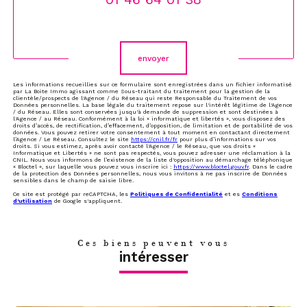
Validation
envoyer
Les informations recueillies sur ce formulaire sont enregistrées dans un fichier informatisé
par La Boite Immo agissant comme Sous-traitant du traitement pour la gestion de la
clientèle/prospects de l'Agence / du Réseau qui reste Responsable du Traitement de vos
Données personnelles. La base légale du traitement repose sur l'intérêt légitime de l'Agence
/ du Réseau. Elles sont conservées jusqu'à demande de suppression et sont destinées à
l'Agence / au Réseau. Conformément à la loi « informatique et libertés », vous disposez des
droits d’accès, de rectification, d’effacement, d’opposition, de limitation et de portabilité de vos
données. Vous pouvez retirer votre consentement à tout moment en contactant directement
l’Agence / Le Réseau. Consultez le site
https://cnil.fr/fr
pour plus d’informations sur vos
droits. Si vous estimez, après avoir contacté l'Agence / le Réseau, que vos droits «
Informatique et Libertés » ne sont pas respectés, vous pouvez adresser une réclamation à la
CNIL. Nous vous informons de l’existence de la liste d'opposition au démarchage téléphonique
« Bloctel », sur laquelle vous pouvez vous inscrire ici :
https://www.bloctel.gouv.fr
. Dans le cadre
de la protection des Données personnelles, nous vous invitons à ne pas inscrire de Données
sensibles dans le champ de saisie libre.
Ce site est protégé par reCAPTCHA, les
Politiques de Confidentialité
et es
Conditions
d'utilisation
de Google s'appliquent.
Ces biens peuvent vous
intéresser