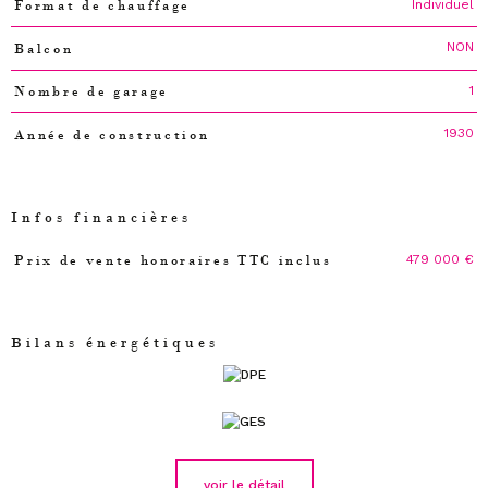
Individuel
Format de chauffage
NON
Balcon
1
Nombre de garage
1930
Année de construction
Infos financières
479 000 €
Prix de vente honoraires TTC inclus
Caractéristiques
Valeurs
Bilans énergétiques
voir le détail