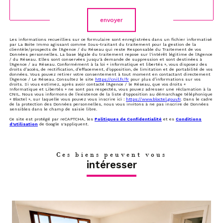
envoyer
Les informations recueillies sur ce formulaire sont enregistrées dans un fichier informatisé
par La Boite Immo agissant comme Sous-traitant du traitement pour la gestion de la
clientèle/prospects de l'Agence / du Réseau qui reste Responsable du Traitement de vos
Données personnelles. La base légale du traitement repose sur l'intérêt légitime de l'Agence
/ du Réseau. Elles sont conservées jusqu'à demande de suppression et sont destinées à
l'Agence / au Réseau. Conformément à la loi « informatique et libertés », vous disposez des
droits d’accès, de rectification, d’effacement, d’opposition, de limitation et de portabilité de vos
données. Vous pouvez retirer votre consentement à tout moment en contactant directement
l’Agence / Le Réseau. Consultez le site
https://cnil.fr/fr
pour plus d’informations sur vos
droits. Si vous estimez, après avoir contacté l'Agence / le Réseau, que vos droits «
Informatique et Libertés » ne sont pas respectés, vous pouvez adresser une réclamation à la
CNIL. Nous vous informons de l’existence de la liste d'opposition au démarchage téléphonique
« Bloctel », sur laquelle vous pouvez vous inscrire ici :
https://www.bloctel.gouv.fr
. Dans le cadre
de la protection des Données personnelles, nous vous invitons à ne pas inscrire de Données
sensibles dans le champ de saisie libre.
Ce site est protégé par reCAPTCHA, les
Politiques de Confidentialité
et es
Conditions
d'utilisation
de Google s'appliquent.
Ces biens peuvent vous
intéresser