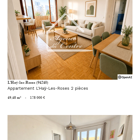
voir le bien
L'Haÿ-les-Roses (94240)
Appartement L'Haÿ-Les-Roses 2 pièces
49,48 m²
-
178 000 €