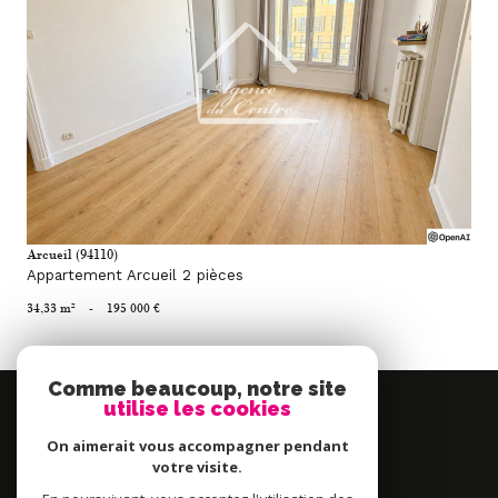
voir le bien
Arcueil (94110)
Appartement Arcueil 2 pièces
34,33 m²
-
195 000 €
Comme beaucoup, notre site
Se
utilise les cookies
connecter
On aimerait vous accompagner pendant
espace propriétaire
votre visite.