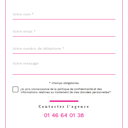
Nom
Fieldset
*
par
défaut
email
*
Téléphone
*
Message
Fieldset
*
par
défaut
* Champs obligatoires
Validation
j'ai pris connaissance de la politique de confidentialité et des
informations relatives au traitement de mes données personnelles*
Contacter l'agence
01 46 64 01 38
Validation