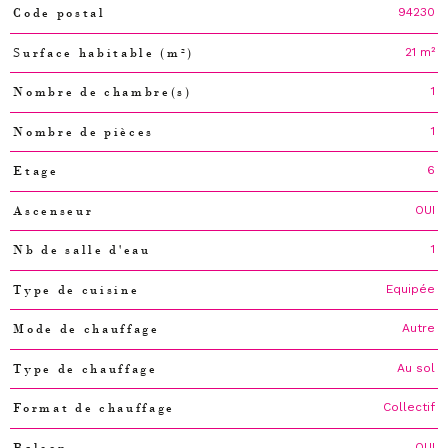
94230
Code postal
Caractéristiques
Valeurs
21 m²
Surface habitable (m²)
1
Nombre de chambre(s)
1
Nombre de pièces
6
Etage
OUI
Ascenseur
1
Nb de salle d'eau
Equipée
Type de cuisine
Autre
Mode de chauffage
Au sol
Type de chauffage
Collectif
Format de chauffage
OUI
Balcon