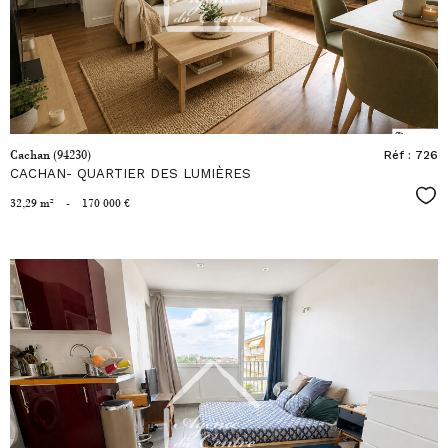
bien
Cachan (94230)
Réf : 726
CACHAN- QUARTIER DES LUMIÈRES
Fav
32,29 m²
-
170 000 €
voir le
bien