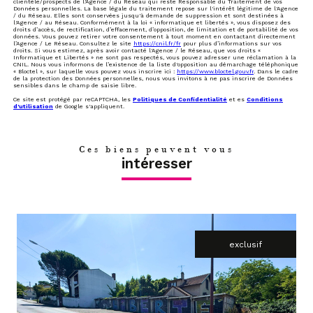
clientèle/prospects de l'Agence / du Réseau qui reste Responsable du Traitement de vos
Données personnelles. La base légale du traitement repose sur l'intérêt légitime de l'Agence
/ du Réseau. Elles sont conservées jusqu'à demande de suppression et sont destinées à
l'Agence / au Réseau. Conformément à la loi « informatique et libertés », vous disposez des
droits d’accès, de rectification, d’effacement, d’opposition, de limitation et de portabilité de vos
données. Vous pouvez retirer votre consentement à tout moment en contactant directement
l’Agence / Le Réseau. Consultez le site
https://cnil.fr/fr
pour plus d’informations sur vos
droits. Si vous estimez, après avoir contacté l'Agence / le Réseau, que vos droits «
Informatique et Libertés » ne sont pas respectés, vous pouvez adresser une réclamation à la
CNIL. Nous vous informons de l’existence de la liste d'opposition au démarchage téléphonique
« Bloctel », sur laquelle vous pouvez vous inscrire ici :
https://www.bloctel.gouv.fr
. Dans le cadre
de la protection des Données personnelles, nous vous invitons à ne pas inscrire de Données
sensibles dans le champ de saisie libre.
Ce site est protégé par reCAPTCHA, les
Politiques de Confidentialité
et es
Conditions
d'utilisation
de Google s'appliquent.
Ces biens peuvent vous
intéresser
exclusif