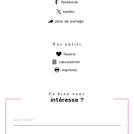
facebook
twitter
plus de partage
Nos outils
favoris
calculatrice
imprimer
Ce bien vous
intéresse ?
Nom
Fieldset
*
par
défaut