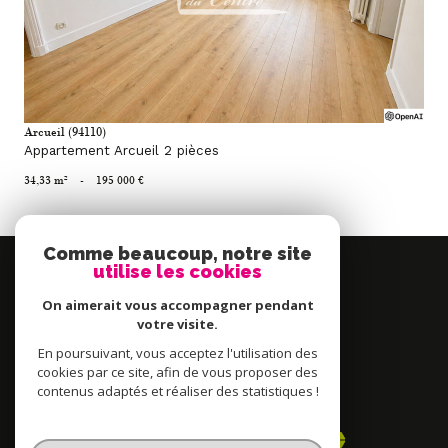
Arcueil (94110)
Appartement Arcueil 2 pièces
34,33 m²
-
195 000 €
Comme beaucoup, notre site
Se
utilise les cookies
connecter
On aimerait vous accompagner pendant
espace propriétaire
votre visite.
En poursuivant, vous acceptez l'utilisation des
Nous
cookies par ce site, afin de vous proposer des
contenus adaptés et réaliser des statistiques !
adhérons