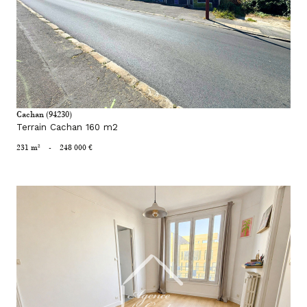
voir le bien
Cachan (94230)
Terrain Cachan 160 m2
231 m²
-
248 000 €
voir le bien