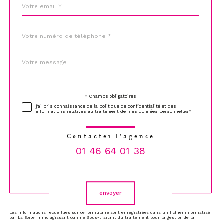
email
*
Téléphone
*
Message
Fieldset
*
par
défaut
* Champs obligatoires
Validation
j'ai pris connaissance de la politique de confidentialité et des
informations relatives au traitement de mes données personnelles*
Contacter l'agence
01 46 64 01 38
Validation
envoyer
Les informations recueillies sur ce formulaire sont enregistrées dans un fichier informatisé
par La Boite Immo agissant comme Sous-traitant du traitement pour la gestion de la