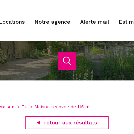
locations
notre agence
alerte mail
esti
acheter
estimer
de l'ancien
Budget
1
Localisation
de l'immo pro
Maison
T4
Maison renovee de 115 m
han
4 Pièces
retour aux résultats