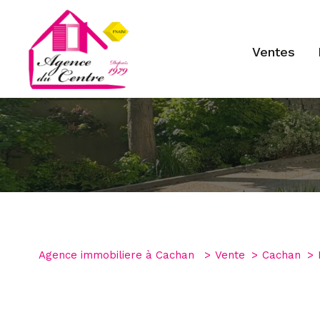
ventes
Type de bien
1
Agence immobiliere à Cachan
Vente
Cachan
Maison
94230 - Cac