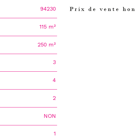
94230
Prix de vente hon
Caractéristiques
Valeur
115 m²
250 m²
3
4
2
NON
1