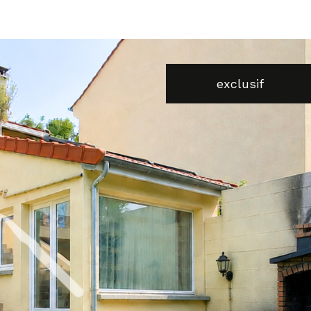
voir les
4
annonces
exclusif