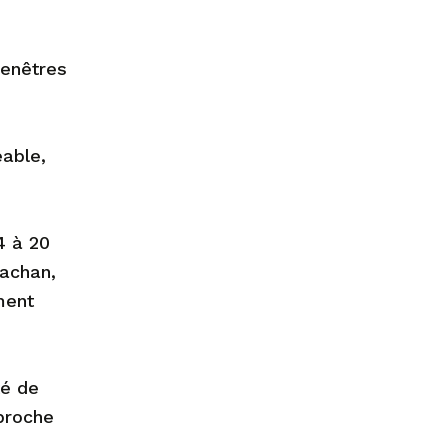
fenêtres
éable,
4 à 20
Cachan,
ment
té de
 proche