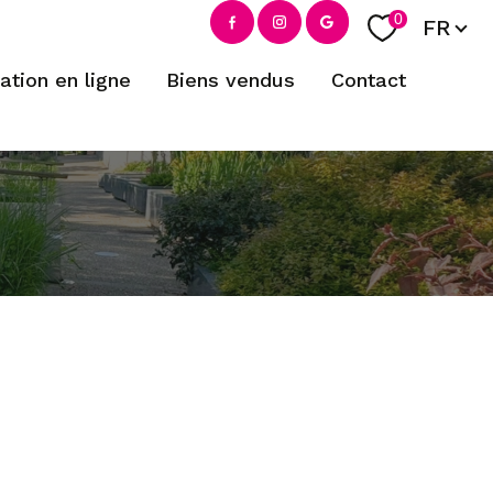
Langue
0
FR
mation en ligne
biens vendus
contact
filtrer
réinitialiser les filtres