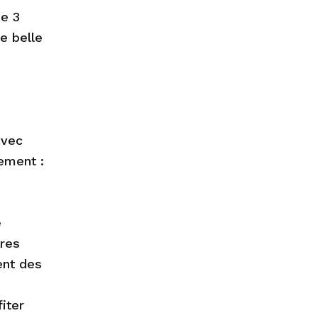
de 3
e belle
avec
ement :
e
bres
ent des
iter