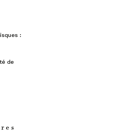
isques :
ité de
ères