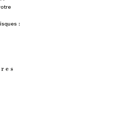
votre
isques :
ères
s