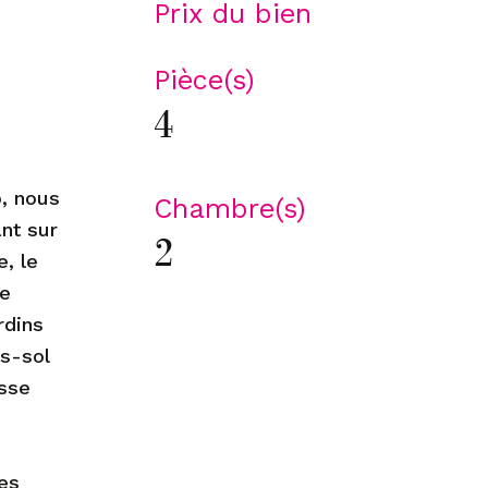
Prix du bien
Pièce(s)
4
o, nous
Chambre(s)
nt sur
2
, le
ne
rdins
us-sol
asse
les