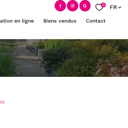
Langue
0
FR
mation en ligne
biens vendus
contact
filtrer
 m2
réinitialiser les filtres