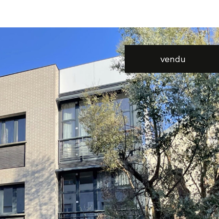
voir les
3
annonces
vendu