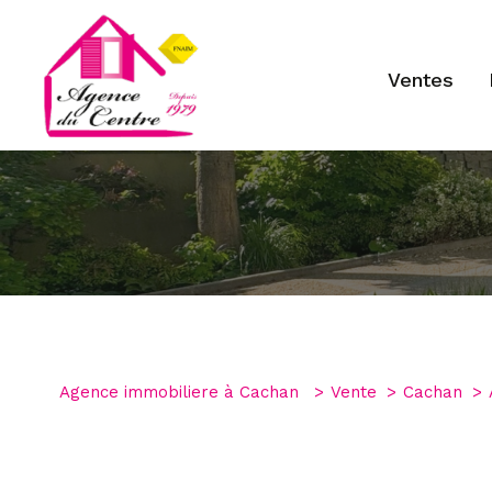
ventes
Type de bien
1
Agence immobiliere à Cachan
Vente
Cachan
Appartement
94230