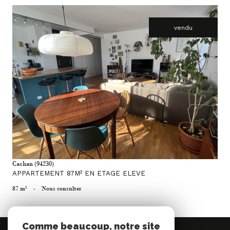
vendu
voir le bien
Cachan (94230)
APPARTEMENT 87M² EN ETAGE ELEVE
87 m²
-
Nous consulter
Comme beaucoup, notre site
Se