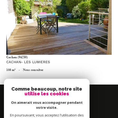
voir le bien
Cachan (94230)
CACHAN- LES LUMIERES
108 m²
-
Nous consulter
Comme beaucoup, notre site
Se
utilise les cookies
connecter
On aimerait vous accompagner pendant
espace propriétaire
votre visite.
En poursuivant, vous acceptez l'utilisation des