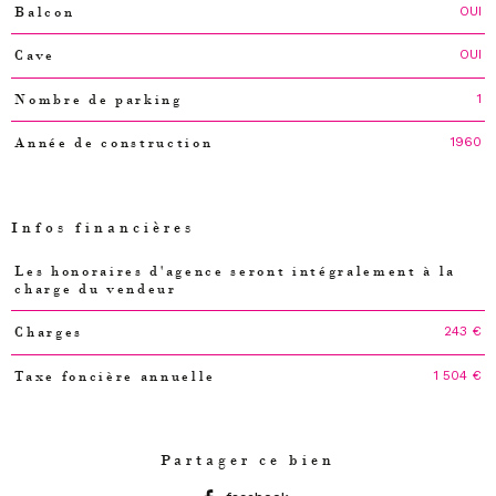
OUI
Balcon
OUI
Cave
1
Nombre de parking
1960
Année de construction
Infos financières
Les honoraires d'agence seront intégralement à la
Caractéristiques
Valeurs
charge du vendeur
243 €
Charges
1 504 €
Taxe foncière annuelle
Partager ce bien