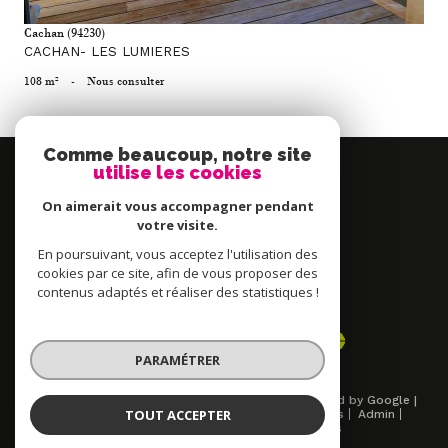
Cachan (94230)
CACHAN- LES LUMIERES
108 m²
-
Nous consulter
Comme beaucoup, notre site
Se
utilise les cookies
connecter
On aimerait vous accompagner pendant
espace propriétaire
votre visite.
En poursuivant, vous acceptez l'utilisation des
Nous
cookies par ce site, afin de vous proposer des
contenus adaptés et réaliser des statistiques !
adhérons
PARAMÉTRER
© 2026 | Tous droits réservés | Traduction powered by Google |
TOUT ACCEPTER
Nos honoraires
Plan du site
Mentions légales
Admin
Partenaires
Politique RGPD
Cookies