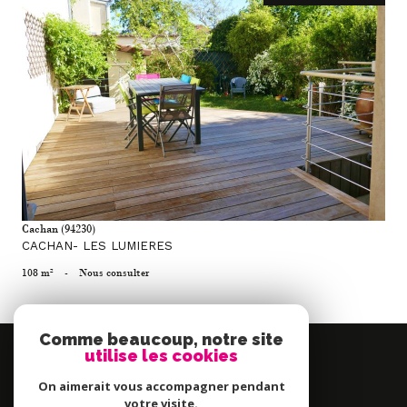
voir le bien
Cachan (94230)
CACHAN- LES LUMIERES
108 m²
-
Nous consulter
Comme beaucoup, notre site
Se
utilise les cookies
connecter
On aimerait vous accompagner pendant
espace propriétaire
votre visite.