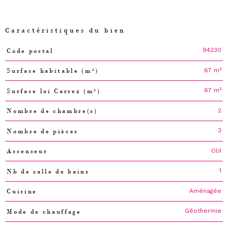
Caractéristiques du bien
94230
Code postal
Caractéristiques
Valeurs
67 m²
Surface habitable (m²)
67 m²
Surface loi Carrez (m²)
2
Nombre de chambre(s)
3
Nombre de pièces
OUI
Ascenseur
1
Nb de salle de bains
Aménagée
Cuisine
Géothermie
Mode de chauffage