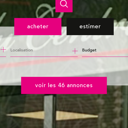
acheter
estimer
de l'ancien
Budget
de l'immo pro
voir les
46
annonces