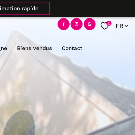
timation rapide
Langue
0
FR
gne
biens vendus
contact