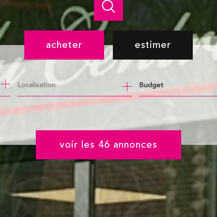
acheter
estimer
de l'ancien
Budget
de l'immo pro
voir les
46
annonces