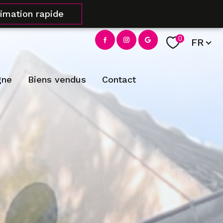
timation rapide
Langue
0
FR
gne
biens vendus
contact